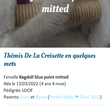
mitted
Thémis De La Croisette en quelques
mots
Femelle
Ragdoll blue point mitted
Née le 15/03/2022 (4 ans 4 mois)
Pédigrée: LOOF
Parents:
Oust
et
Riplay
(
Portée Riplay ❤ Oust 2022
)