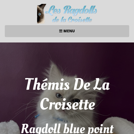
MENU
Thémis De La
Croisette
Ragdoll blue point