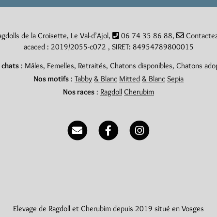
gdolls de la Croisette, Le Val-d’Ajol,
06 74 35 86 88
,
Contacte
acaced : 2019/2055-c072 , SIRET: 84954789800015
 chats
:
Mâles
,
Femelles
,
Retraités
,
Chatons disponibles
,
Chatons ado
Nos motifs
:
Tabby
& Blanc
Mitted
& Blanc
Sepia
Nos races
:
Ragdoll
Cherubim
Elevage de Ragdoll et Cherubim depuis 2019 situé en Vosges