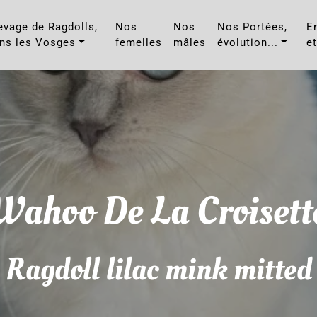
evage de Ragdolls,
Nos
Nos
Nos Portées,
E
ns les Vosges
femelles
mâles
évolution...
et
Wahoo De La Croisett
Ragdoll lilac mink mitted