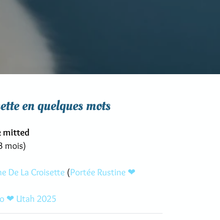
ette en quelques mots
k mitted
3 mois)
ne De La Croisette
(
Portée Rustine ❤
o ❤ Utah 2025