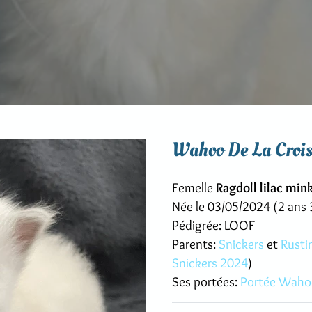
Wahoo De La Crois
Femelle
Ragdoll lilac min
Née le 03/05/2024 (2 ans 
Pédigrée: LOOF
Parents:
Snickers
et
Rusti
Snickers 2024
)
Ses portées:
Portée Waho