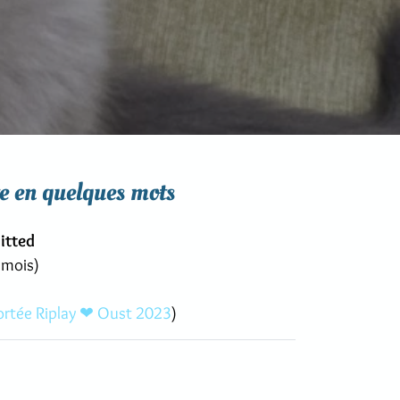
e en quelques mots
itted
 mois)
ortée Riplay ❤ Oust 2023
)