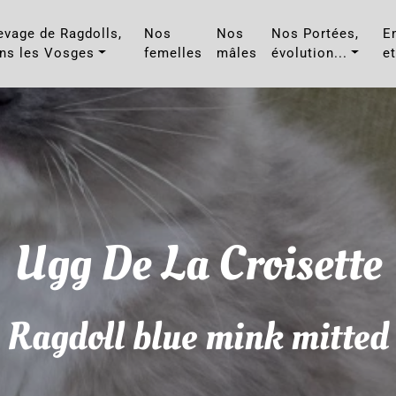
evage de Ragdolls,
Nos
Nos
Nos Portées,
E
ns les Vosges
femelles
mâles
évolution...
et
Ugg De La Croisette
Ragdoll blue mink mitted