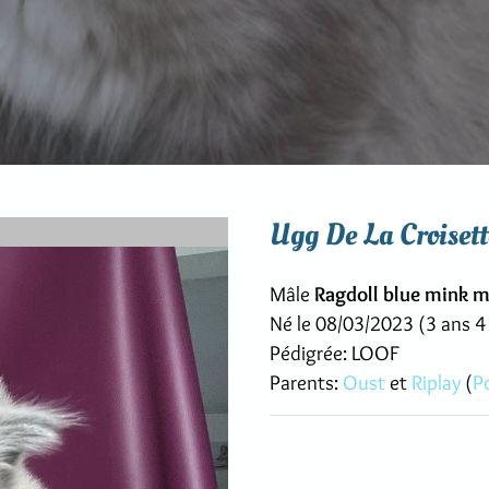
Ugg De La Croisett
Mâle
Ragdoll blue mink m
Né le 08/03/2023 (3 ans 4
Pédigrée: LOOF
Parents:
Oust
et
Riplay
(
P