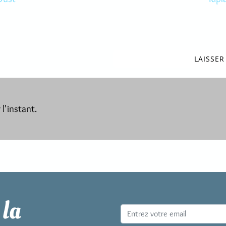
LAISSE
l'instant.
 la