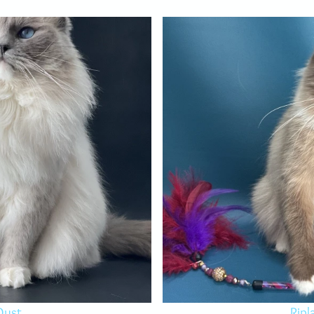
Oust
Ripl