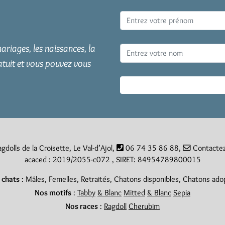
ariages, les naissances, la
atuit et vous pouvez vous
gdolls de la Croisette, Le Val-d’Ajol,
06 74 35 86 88
,
Contacte
acaced : 2019/2055-c072 , SIRET: 84954789800015
 chats
:
Mâles
,
Femelles
,
Retraités
,
Chatons disponibles
,
Chatons ado
Nos motifs
:
Tabby
& Blanc
Mitted
& Blanc
Sepia
Nos races
:
Ragdoll
Cherubim