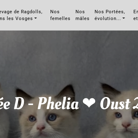
evage de Ragdolls,
Nos
Nos
Nos Portées,
E
ns les Vosges
femelles
mâles
évolution...
et
ée D - Phelia ❤ Oust