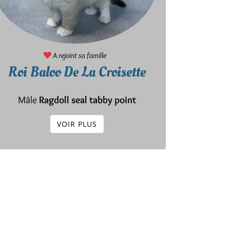
A rejoint sa famille
Roi Baloo De La Croisette
Mâle
Ragdoll seal tabby point
VOIR PLUS