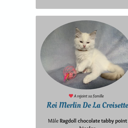
A rejoint sa famille
Roi Merlin De La Croisett
Mâle
Ragdoll chocolate tabby point