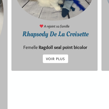
A rejoint sa famille
Rhapsody De La Croisette
Femelle
Ragdoll seal point bicolor
VOIR PLUS