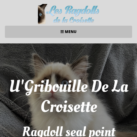
MENU
U'Gribouille De La
Croisette
Ragdoll seal point