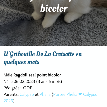
bicolor
U'Gribouille De La Croisette en
quelques mots
Mâle
Ragdoll seal point bicolor
Né le 06/02/2023 (3 ans 6 mois)
Pédigrée: LOOF
Parents:
Calypso
et
Phelia
(
Portée Phelia ❤ Calypso
2023
)