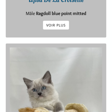
Mâle
Ragdoll blue point mitted
VOIR PLUS